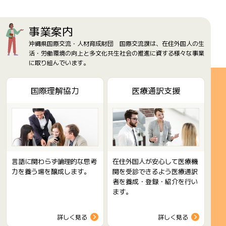
事業案内
沖縄県国際交流・人材育成財団 国際交流課は、在住外国人の生
活・労働環境の向上と多文化共生社会の推進に資する様々な事業
に取り組んでいます。
国際理解協力
医療通訳支援
言語に関わらず論理的な思考
在住外国人が安心して医療機
力を養う場を醸成します。
関を受診できるよう医療通訳
者を養成・登録・紹介を行い
ます。
詳しく見る
詳しく見る