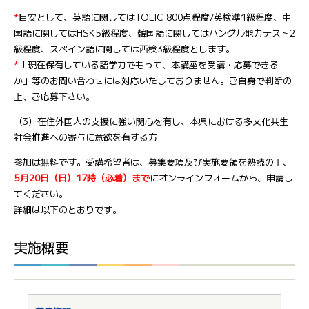
*
目安として、英語に関してはTOEIC 800点程度/英検準1級程度、中
国語に関してはHSK5級程度、韓国語に関してはハングル能力テスト2
級程度、スペイン語に関しては西検3級程度とします。
*
「現在保有している語学力でもって、本講座を受講・応募できる
か」等のお問い合わせには対応いたしておりません。ご自身で判断の
上、ご応募下さい。
（3）在住外国人の支援に強い関心を有し、本県における多文化共生
社会推進への寄与に意欲を有する方
参加は無料です。受講希望者は、募集要項及び実施要領を熟読の上、
5月20日（日）17時（必着）まで
にオンラインフォームから、申請し
てください。
詳細は以下のとおりです。
実施概要