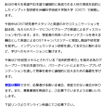
自分の考えを英語や日本語で論理的に発信できる人材の育成を目的と
したインプット型研修を沖縄科学技術大学院大学（OIST）で実施し
ます。
午前中はOIST研究者やスタッフと英語のみでコミュニケーションを
図る他、与えられたテーマについてグループで英語によるディスカッ
ションを行います。また、参加者の将来へのキャリアゴールを考える
機会として英語によるOISTキャンパスツアーに参加し施設や研究室
を見学し、イングリッシュランチョン研修を通して多文化に触れるな
ど、学びへのモチベーションに繋げます。
午後は21世紀型スキルとされている「批判的思考力」を高める為のグ
ループワークを日本語で行い、パワーポイントによるグループプレゼ
ンテーションを通して物事を相手に論理的に伝えるための基礎を学び
ます。
参加は無料
ですが、応募者が多数いる場合、参加できない場合があり
ます。また、募集要項を熟読の上、ご応募下さいますようお願いいた
します。
下記リンクよりオンライン申請にてご応募下さい。