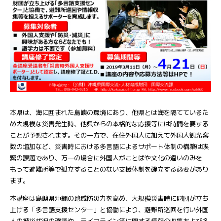
本県は、海に囲まれた島嶼の環境にあり、他県とは海を隔てているた
め大規模な災害発生時、他県からの本格的な応援等には時間を要する
ことが予想されます。その一方で、在住外国人に加えて外国人観光客
数の増加など、災害時における多言語によるサポート体制の構築は喫
緊の課題であり、万一の場合に外国人がことばや文化の違いのみを
もって避難所等で孤立することのない支援体制を確立する必要があり
ます。
本講座は島嶼県沖縄の地域防災力を高め、大規模災害時に財団が立ち
上げる「多言語支援センター」と協働により、避難所巡回を行い外国
人の被災状況の確認や、ライフライン等に関する情報の収集および多