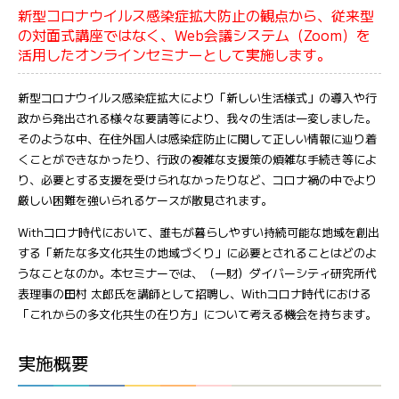
新型コロナウイルス感染症拡大防止の観点から、従来型
の対面式講座ではなく、Web会議システム（Zoom）を
活用したオンラインセミナーとして実施します。
新型コロナウイルス感染症拡大により「新しい生活様式」の導入や行
政から発出される様々な要請等により、我々の生活は一変しました。
そのような中、在住外国人は感染症防止に関して正しい情報に辿り着
くことができなかったり、行政の複雑な支援策の煩雑な手続き等によ
り、必要とする支援を受けられなかったりなど、コロナ禍の中でより
厳しい困難を強いられるケースが散見されます。
Withコロナ時代において、誰もが暮らしやすい持続可能な地域を創出
する「新たな多文化共生の地域づくり」に必要とされることはどのよ
うなことなのか。本セミナーでは、（一財）ダイバーシティ研究所代
表理事の田村 太郎氏を講師として招聘し、Withコロナ時代における
「これからの多文化共生の在り方」について考える機会を持ちます。
実施概要