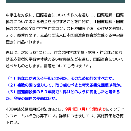
中学生を対象に、国際連合についての作文を通して、国際理解・国際
協力について考える機会を提供することを目的に、「国際理解・国際
協力のための全国中学生作文コンテスト沖縄県予選」の作品を募集し
ます。優秀作品は、公益財団法人日本国際連合協会が主催する中央審
査会に出品されます。
題目は、次のうち1つとし、作文の内容は学校・家庭・社会などにお
ける応募者の学習や体験あるいは実践などを通し、国際連合について
述べたものとします。副題をつけても構いません。
（１）あなたが考える平和とは何か。そのために何をすべきか。
（２）複数の国で協力して、取り組むべきと考える優先課題は何か。
（３）国連創設後の８０年間で世界はどのように変化したと考える
か。今後の国連の使命は何か。
400字詰め原稿用紙4枚以内とし、
9月1日（月）16時まで
にオンライ
ンフォームからご応募下さい。詳細につきましては、実施要領をご覧
下さい。