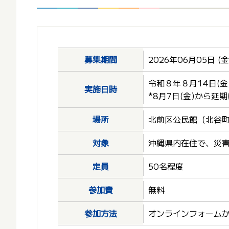
募集期間
2026年06月05日 (金
令和８年８月14日(金)1
実施日時
*8月7日(金)から延
場所
北前区公民館（北谷町
対象
沖縄県内在住で、災
定員
50名程度
参加費
無料
参加方法
オンラインフォーム